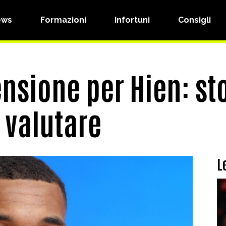
ews
Formazioni
Infortuni
Consigli
nsione per Hien: st
 valutare
L