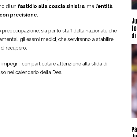
ano di un
fastidio alla coscia sinistra
, ma
l’entità
a con precisione
.
Ju
fo
preoccupazione, sia per lo staff della nazionale che
di
entali gli esami medici, che serviranno a stabilire
di recupero.
impegni, con particolare attenzione alla sfida di
sso nel calendario della Dea.
Pa
Ju