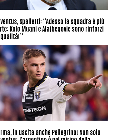
ventus, Spalletti: “Adesso la squadra è più
rte: Kolo Muani e Alajbegovic sono rinforzi
 qualità!”
rma, in uscita anche Pellegrino! Non solo
ventus, l’argentino è nel mirino della