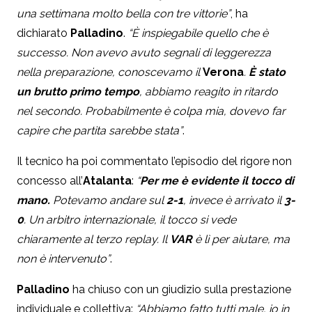
una settimana molto bella con tre vittorie”
, ha
dichiarato
Palladino
.
“È inspiegabile quello che è
successo. Non avevo avuto segnali di leggerezza
nella preparazione, conoscevamo il
Verona
.
È stato
un brutto primo tempo
, abbiamo reagito in ritardo
nel secondo. Probabilmente è colpa mia, dovevo far
capire che partita sarebbe stata”
.
Il tecnico ha poi commentato l’episodio del rigore non
concesso all’
Atalanta
:
“
Per me è evidente il tocco di
mano.
Potevamo andare sul
2-1
, invece è arrivato il
3-
0
. Un arbitro internazionale, il tocco si vede
chiaramente al terzo replay. Il
VAR
è lì per aiutare, ma
non è intervenuto”
.
Palladino
ha chiuso con un giudizio sulla prestazione
individuale e collettiva:
“Abbiamo fatto tutti male, io in