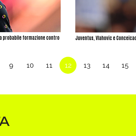
 la probabile formazione contro
Juventus, Vlahovic e Conceicao
9
10
11
12
13
14
15