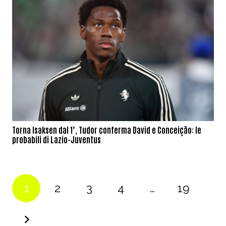
Torna Isaksen dal 1’, Tudor conferma David e Conceição: le
probabili di Lazio-Juventus
1
2
3
4
…
19