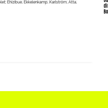
olet; Ehizibue, Ekkelenkamp, Karlström, Atta,
di
B