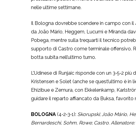
nelle ultime settimane.
Il Bologna dovrebbe scendere in campo con il 4‑
da João Mário, Heggem, Lucumì e Miranda davan
Pobega, mentre sulla trequarti il tecnico pot
supporto di Castro come terminale offensivo. R
botta subita nell’ultimo turno.
L’Udinese di Runjaic risponde con un 3‑5‑2 più d
Kristensen e Solet (anche se quest’ultimo è in 
Ehizibue e Zemura, con Ekkelenkamp, Karlström
guidare il reparto affiancato da Buksa, favorito
BOLOGNA
(4‑2‑3‑1):
Skorupski; João Mário, He
Bernardeschi, Sohm, Rowe; Castro. Allenatore: I