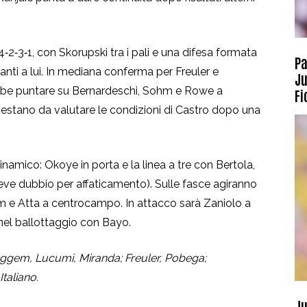
2‑3‑1, con Skorupski tra i pali e una difesa formata
Pa
ti a lui. In mediana conferma per Freuler e
Ju
rebbe puntare su Bernardeschi, Sohm e Rowe a
Fi
estano da valutare le condizioni di Castro dopo una
inamico: Okoye in porta e la linea a tre con Bertola,
lieve dubbio per affaticamento). Sulle fasce agiranno
 e Atta a centrocampo. In attacco sarà Zaniolo a
 nel ballottaggio con Bayo.
ggem, Lucumì, Miranda; Freuler, Pobega;
taliano.
Ju