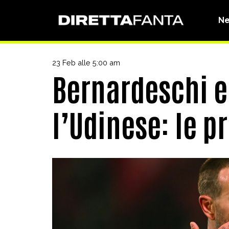
N
23 Feb alle 5:00 am
Bernardeschi e 
l’Udinese: le p