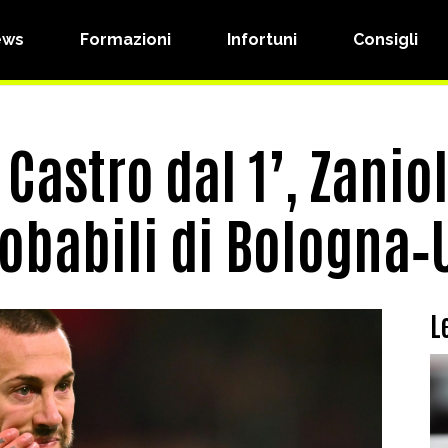
ews
Formazioni
Infortuni
Consigli
Castro dal 1’, Zanio
robabili di Bologna
L