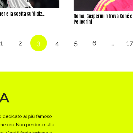
er e la scelta su Yildiz…
Roma, Gasperini ritrova Koné e V
Pellegrini
1
2
3
4
5
6
…
1
to dedicato al più famoso
ime ore. Non perderti nulla