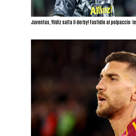
Juventus, Yildiz salta il derby! Fastidio al polpaccio: l