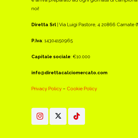
e arriva preparato ad ogni giornata di campionato
noi!
Diretta Srl
| Via Luigi Pastore, 4 20866 Carnate 
P.Iva
: 14304150965
Capitale sociale
: €10.000
info@direttacalciomercato.com
Privacy Policy
–
Cookie Policy