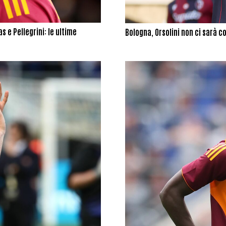
 e Pellegrini: le ultime
Bologna, Orsolini non ci sarà co