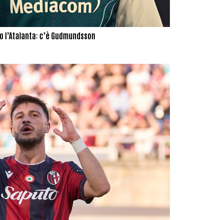
ro l’Atalanta: c’è Gudmundsson