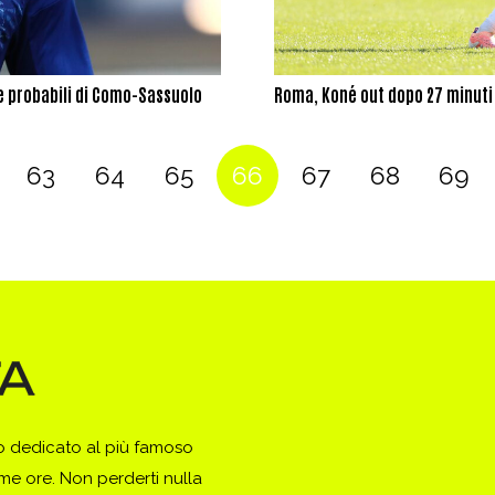
 le probabili di Como-Sassuolo
Roma, Koné out dopo 27 minuti 
63
64
65
66
67
68
69
to dedicato al più famoso
ime ore. Non perderti nulla