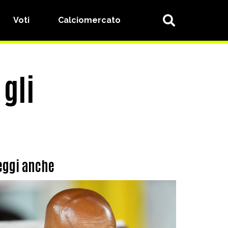
Voti
Calciomercato
gli
eggi anche