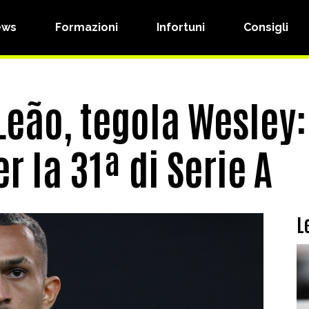
ews
Formazioni
Infortuni
Consigli
eão, tegola Wesley: 
r la 31ª di Serie A
L