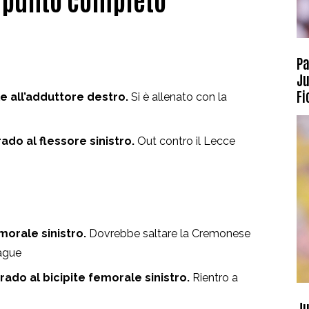
Pa
Ju
Fi
 all’adduttore destro.
Si è allenato con la
do al flessore sinistro.
Out contro il Lecce
orale sinistro.
Dovrebbe saltare la Cremonese
eague
ado al bicipite femorale sinistro.
Rientro a
Ju