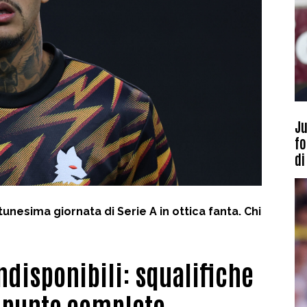
Ju
fo
di
ntunesima giornata di Serie A in ottica fanta. Chi
 indisponibili: squalifiche
il punto completo