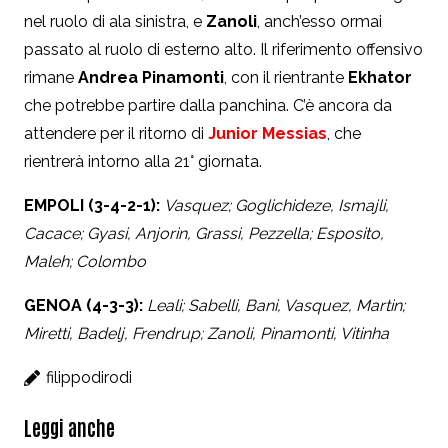
nel ruolo di ala sinistra, e
Zanoli
, anch’esso ormai
passato al ruolo di esterno alto. Il riferimento offensivo
rimane
Andrea Pinamonti
, con il rientrante
Ekhator
che potrebbe partire dalla panchina. C’è ancora da
attendere per il ritorno di
Junior Messias
, che
rientrerà intorno alla 21° giornata.
EMPOLI (3-4-2-1):
Vasquez; Goglichideze, Ismajli,
Cacace; Gyasi, Anjorin, Grassi, Pezzella; Esposito,
Maleh; Colombo
GENOA (4-3-3):
Leali; Sabelli, Bani, Vasquez, Martin;
Miretti, Badelj, Frendrup; Zanoli, Pinamonti, Vitinha
filippodirodi
Leggi anche