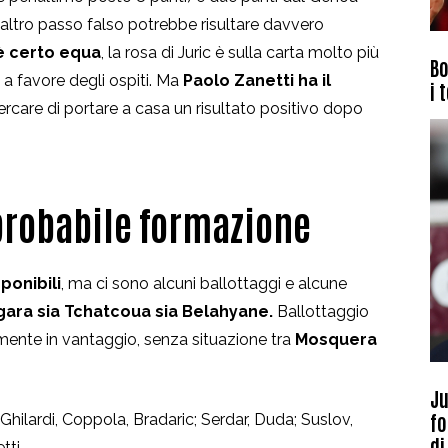
 altro passo falso potrebbe risultare davvero
è certo equa
, la rosa di Juric è sulla carta molto più
Bo
 a favore degli ospiti. Ma
Paolo Zanetti ha il
i 
rcare di portare a casa un risultato positivo dopo
 probabile formazione
ponibili
, ma ci sono alcuni ballottaggi e alcune
 gara sia Tchatcoua sia Belahyane.
Ballottaggio
mente in vantaggio, senza situazione tra
Mosquera
Ju
fo
 Ghilardi, Coppola, Bradaric; Serdar, Duda; Suslov,
di
tti.