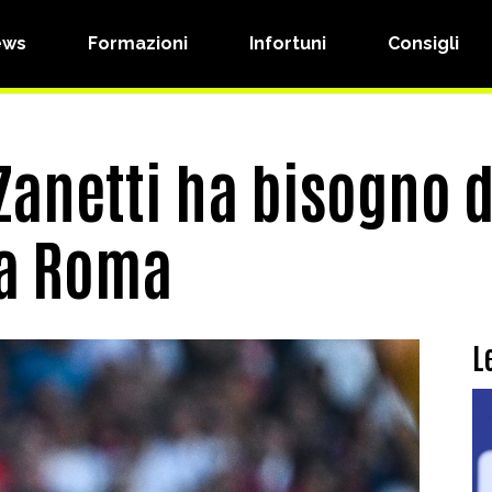
ews
Formazioni
Infortuni
Consigli
Zanetti ha bisogno di
la Roma
L