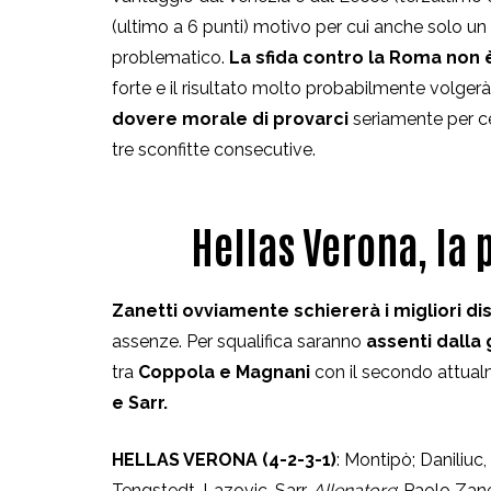
(ultimo a 6 punti) motivo per cui anche solo un
problematico.
La sfida contro la Roma non 
forte e il risultato molto probabilmente volgerà
dovere morale di provarci
seriamente per ce
tre sconfitte consecutive.
Hellas Verona, la
Zanetti ovviamente schiererà i migliori dis
assenze. Per squalifica saranno
assenti dalla
tra
Coppola e Magnani
con il secondo attual
e Sarr.
HELLAS VERONA (4-2-3-1)
: Montipò; Daniliuc,
Tengstedt, Lazovic, Sarr.
Allenatore
: Paolo Zane