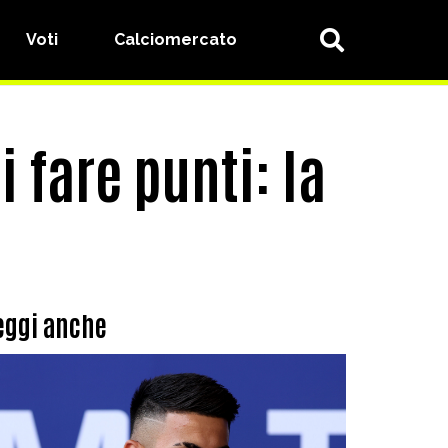
Voti
Calciomercato
 fare punti: la
eggi anche