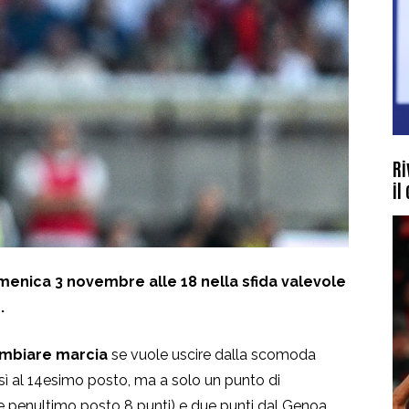
Ri
il
enica 3 novembre alle 18 nella sfida valevole
.
ambiare marcia
se vuole uscire dalla scomoda
ti sì al 14esimo posto, ma a solo un punto di
e penultimo posto 8 punti) e due punti dal Genoa