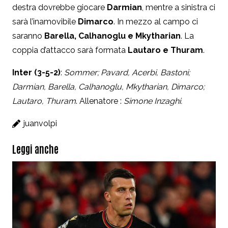
destra dovrebbe giocare
Darmian
, mentre a sinistra ci
sarà l’inamovibile
Dimarco
. In mezzo al campo ci
saranno
Barella, Calhanoglu e Mkytharian
. La
coppia d’attacco sarà formata
Lautaro e Thuram
.
Inter (3-5-2)
:
Sommer; Pavard, Acerbi, Bastoni;
Darmian, Barella, Calhanoglu, Mkytharian, Dimarco;
Lautaro, Thuram
. Allenatore :
Simone Inzaghi.
juanvolpi
Leggi anche