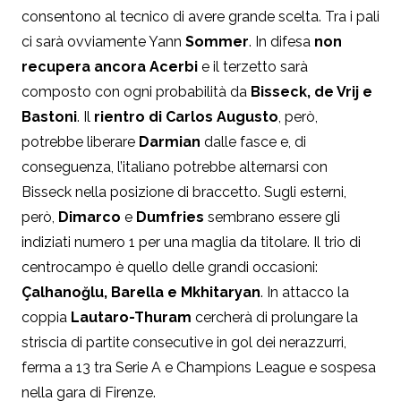
consentono al tecnico di avere grande scelta. Tra i pali
ci sarà ovviamente Yann
Sommer
. In difesa
non
recupera ancora Acerbi
e il terzetto sarà
composto con ogni probabilità da
Bisseck, de Vrij e
Bastoni
. Il
rientro di Carlos Augusto
, però,
potrebbe liberare
Darmian
dalle fasce e, di
conseguenza, l’italiano potrebbe alternarsi con
Bisseck nella posizione di braccetto. Sugli esterni,
però,
Dimarco
e
Dumfries
sembrano essere gli
indiziati numero 1 per una maglia da titolare. Il trio di
centrocampo è quello delle grandi occasioni:
Çalhanoğlu
, Barella e Mkhitaryan
. In attacco la
coppia
Lautaro-Thuram
cercherà di prolungare la
striscia di partite consecutive in gol dei nerazzurri,
ferma a 13 tra Serie A e Champions League e sospesa
nella gara di Firenze.