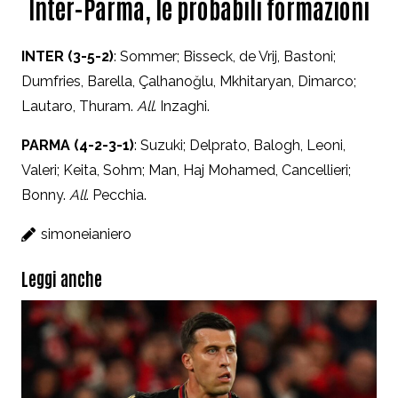
Inter-Parma, le probabili formazioni
INTER (3-5-2)
: Sommer; Bisseck, de Vrij, Bastoni;
Dumfries, Barella, Çalhanoğlu, Mkhitaryan, Dimarco;
Lautaro, Thuram.
All
. Inzaghi.
PARMA (4-2-3-1)
: Suzuki; Delprato, Balogh, Leoni,
Valeri; Keita, Sohm; Man, Haj Mohamed, Cancellieri;
Bonny.
All
. Pecchia.
simoneianiero
Leggi anche