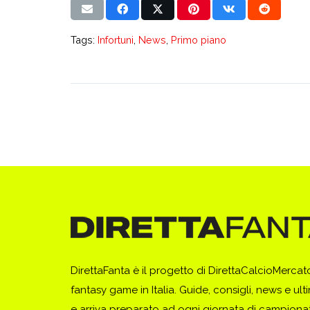
Tags:
Infortuni
,
News
,
Primo piano
DirettaFanta è il progetto di DirettaCalcioMerca
fantasy game in Italia. Guide, consigli, news e ult
e arriva preparato ad ogni giornata di campionato