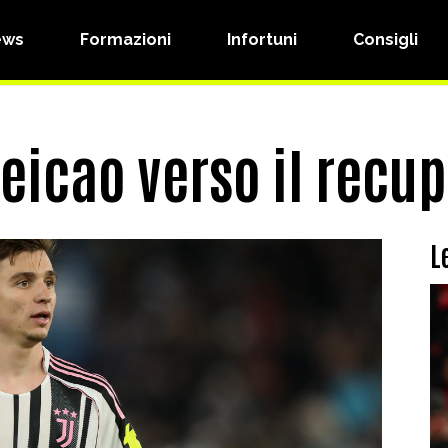
ews
Formazioni
Infortuni
Consigli
icao verso il recup
L