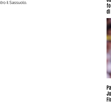
ro il Sassuolo.
fo
di
Pa
Ju
Fi