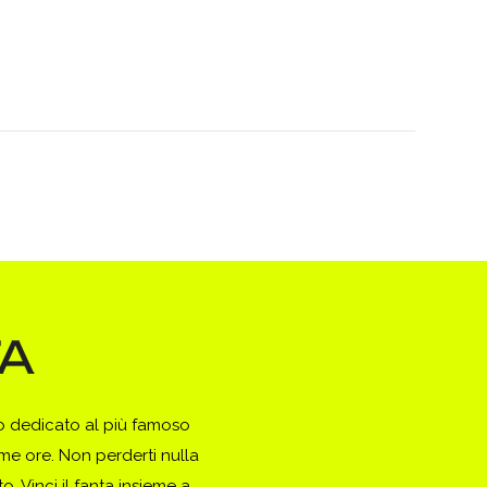
to dedicato al più famoso
ime ore. Non perderti nulla
. Vinci il fanta insieme a