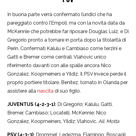
In buona parte verrà confermato l’undici che ha
pareggiato contro l’Empoli, ma con la novità data da
McKennie che potrebbe far riposare Douglas Luiz, e Di
Gregorio pronto a tornare in porta dopo la titolarità di
Perin. Confermati Kalulu e Cambiaso come terzini e
Gatti e Bremer come centrali. Vlahovic unico
riferimento davanti con alle spalle ancora Nico
Gonzalez, Koopmeiners e Yildiz. Il PSV invece perde il
proprio portiere titolare, Benítez, tornato in Olanda per
assistere alla
nascita
di suo figlio.
JUVENTUS (4-2-3-1)
: Di Gregorio; Kalulu, Gatti,
Bremer, Cambiaso; Locatelli, McKennie; Nico
Gonzalez, Koopmeiners, Yildiz; Vlahovic.
All. Motta
PSV (4-3-3)
: Drommel; Ledezma, Flamingo, Boscagli,