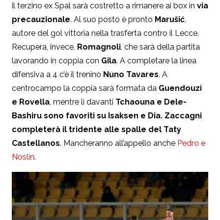
il terzino ex Spal sarà costretto a rimanere ai box in
via
precauzionale
. Al suo posto è pronto
Marušić
,
autore del gol vittoria nella trasferta contro il Lecce.
Recupera, invece,
Romagnoli
, che sarà della partita
lavorando in coppia con
Gila
. A completare la linea
difensiva a 4 c’è il trenino
Nuno Tavares
. A
centrocampo la coppia sarà formata da
Guendouzi
e Rovella
, mentre lì davanti
Tchaouna e Dele-
Bashiru sono favoriti su Isaksen e Dia. Zaccagni
completerà il tridente alle spalle del Taty
Castellanos
. Mancheranno all’appello anche
Pedro e
Noslin
.