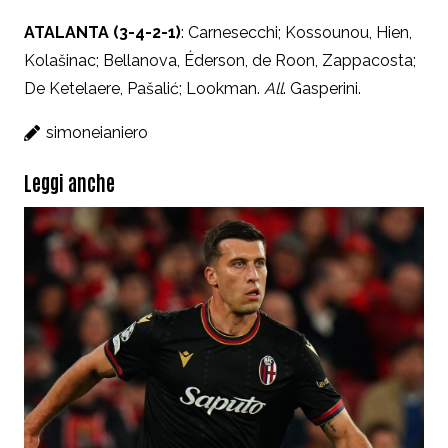
ATALANTA (3-4-2-1)
: Carnesecchi; Kossounou, Hien,
Kolašinac
; Bellanova,
Éderson
, de Roon, Zappacosta;
De Ketelaere,
Pašalić
; Lookman.
All
. Gasperini.
simoneianiero
Leggi anche