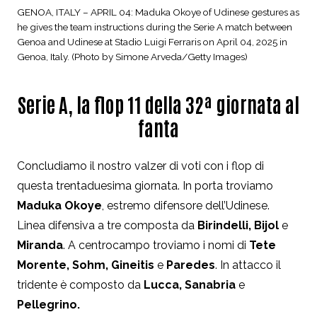
GENOA, ITALY – APRIL 04: Maduka Okoye of Udinese gestures as
he gives the team instructions during the Serie A match between
Genoa and Udinese at Stadio Luigi Ferraris on April 04, 2025 in
Genoa, Italy. (Photo by Simone Arveda/Getty Images)
Serie A, la flop 11 della 32ª giornata al
fanta
Concludiamo il nostro valzer di voti con i flop di
questa trentaduesima giornata. In porta troviamo
Maduka Okoye
, estremo difensore dell’Udinese.
Linea difensiva a tre composta da
Birindelli, Bijol
e
Miranda
. A centrocampo troviamo i nomi di
Tete
Morente, Sohm, Gineitis
e
Paredes
. In attacco il
tridente è composto da
Lucca, Sanabria
e
Pellegrino.