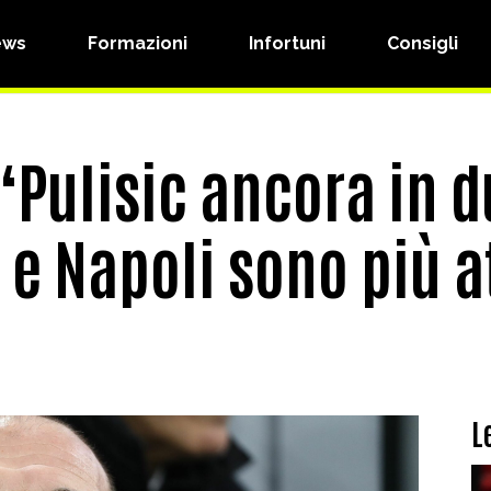
ews
Formazioni
Infortuni
Consigli
 “Pulisic ancora in 
 e Napoli sono più a
L