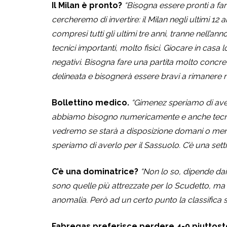
Il Milan è pronto?
“Bisogna essere pronti a far
cercheremo di invertire: il Milan negli ultimi 12 a
compresi tutti gli ultimi tre anni, tranne nell’
tecnici importanti, molto fisici. Giocare in casa 
negativi. Bisogna fare una partita molto concreta
delineata e bisognerà essere bravi a rimanere ne
Bollettino medico.
“Gimenez speriamo di aver
abbiamo bisogno numericamente e anche tecnic
vedremo se starà a disposizione domani o men
speriamo di averlo per il Sassuolo. C’è una set
C’è una dominatrice?
“Non lo so, dipende dai 
sono quelle più attrezzate per lo Scudetto, ma 
anomalia. Però ad un certo punto la classifica 
Fabregas preferisce perdere 4-0 piuttost