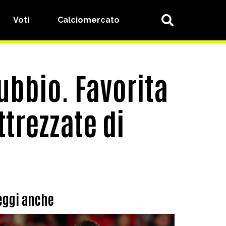
Voti
Calciomercato
dubbio. Favorita
ttrezzate di
eggi anche