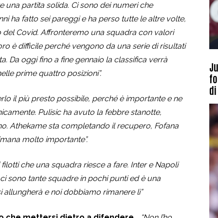
e una partita solida. Ci sono dei numeri che
nni ha fatto sei pareggi e ha perso tutte le altre volte,
anno del Covid. Affronteremo una squadra con valori
loro è difficile perché vengono da una serie di risultati
. Da oggi fino a fine gennaio la classifica verrà
Ju
lle prime quattro posizioni”.
fo
di
lo il più presto possibile, perché è importante e ne
amente. Pulisic ha avuto la febbre stanotte,
o. Athekame sta completando il recupero, Fofana
timana molto importante”.
filotti che una squadra riesce a fare. Inter e Napoli
ci sono tante squadre in pochi punti ed è una
si allungherà e noi dobbiamo rimanere lì”
o che mettersi dietro a difendere…
“Non l’ho