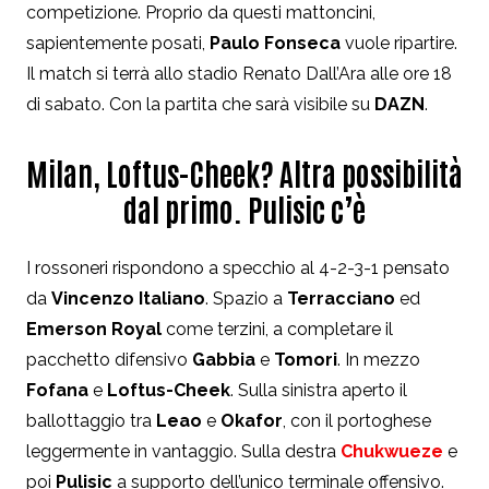
competizione. Proprio da questi mattoncini,
sapientemente posati,
Paulo
Fonseca
vuole ripartire.
Il match si terrà allo stadio Renato Dall’Ara alle ore 18
di sabato. Con la partita che sarà visibile su
DAZN
.
Milan, Loftus-Cheek? Altra possibilità
dal primo. Pulisic c’è
I rossoneri rispondono a specchio al 4-2-3-1 pensato
da
Vincenzo Italiano
. Spazio a
Terracciano
ed
Emerson Royal
come terzini, a completare il
pacchetto difensivo
Gabbia
e
Tomori
. In mezzo
Fofana
e
Loftus-Cheek
. Sulla sinistra aperto il
ballottaggio tra
Leao
e
Okafor
, con il portoghese
leggermente in vantaggio. Sulla destra
Chukwueze
e
poi
Pulisic
a supporto dell’unico terminale offensivo.