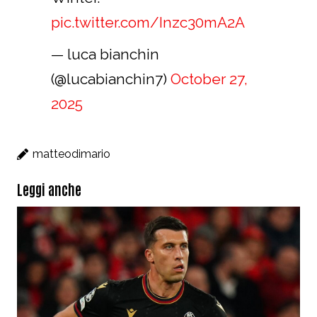
pic.twitter.com/Inzc30mA2A
— luca bianchin
(@lucabianchin7)
October 27,
2025
matteodimario
Leggi anche