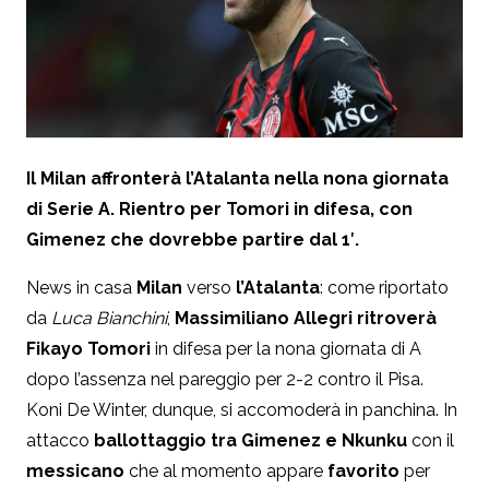
Il Milan affronterà l’Atalanta nella nona giornata
di Serie A. Rientro per Tomori in difesa, con
Gimenez che dovrebbe partire dal 1′.
News in casa
Milan
verso
l’Atalanta
: come riportato
da
Luca Bianchini
,
Massimiliano Allegri ritroverà
Fikayo Tomori
in difesa per la nona giornata di A
dopo l’assenza nel pareggio per 2-2 contro il Pisa.
Koni De Winter, dunque, si accomoderà in panchina. In
attacco
ballottaggio tra Gimenez e Nkunku
con il
messicano
che al momento appare
favorito
per