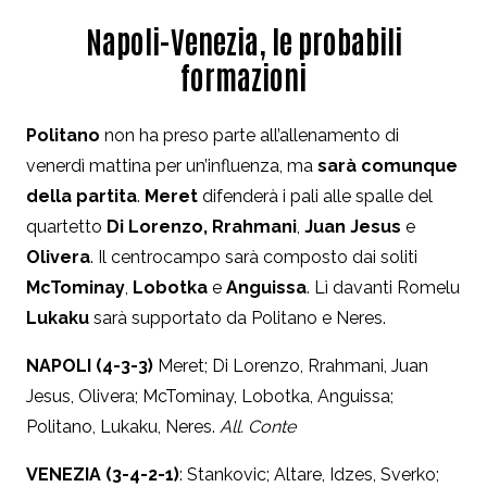
Napoli-Venezia, le probabili
formazioni
Politano
non ha preso parte all’allenamento di
venerdì mattina per un’influenza, ma
sarà comunque
della partita
.
Meret
difenderà i pali alle spalle del
quartetto
Di Lorenzo, Rrahmani
,
Juan Jesus
e
Olivera
. Il centrocampo sarà composto dai soliti
McTominay
,
Lobotka
e
Anguissa
. Lì davanti Romelu
Lukaku
sarà supportato da Politano e Neres.
NAPOLI (4-3-3)
Meret; Di Lorenzo, Rrahmani, Juan
Jesus, Olivera; McTominay, Lobotka, Anguissa;
Politano, Lukaku, Neres.
All. Conte
VENEZIA (3-4-2-1)
: Stankovic; Altare, Idzes, Sverko;