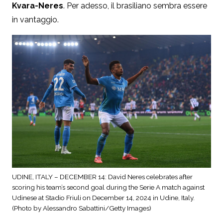
Kvara-Neres
. Per adesso, il brasiliano sembra essere
in vantaggio.
UDINE, ITALY – DECEMBER 14: David Neres celebrates after
scoring his team’s second goal during the Serie A match against
Udinese at Stadio Friuli on December 14, 2024 in Udine, Italy.
(Photo by Alessandro Sabattini/Getty Images)