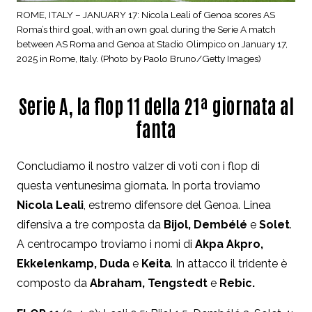
ROME, ITALY – JANUARY 17: Nicola Leali of Genoa scores AS
Roma’s third goal, with an own goal during the Serie A match
between AS Roma and Genoa at Stadio Olimpico on January 17,
2025 in Rome, Italy. (Photo by Paolo Bruno/Getty Images)
Serie A, la flop 11 della 21ª giornata al
fanta
Concludiamo il nostro valzer di voti con i flop di
questa ventunesima giornata. In porta troviamo
Nicola Leali
, estremo difensore del Genoa. Linea
difensiva a tre composta da
Bijol, Dembélé
e
Solet
.
A centrocampo troviamo i nomi di
Akpa Akpro,
Ekkelenkamp, Duda
e
Keita
. In attacco il tridente è
composto da
Abraham, Tengstedt
e
Rebic.