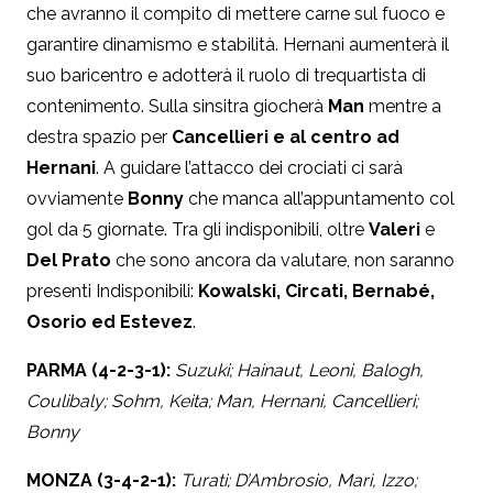
che avranno il compito di mettere carne sul fuoco e
garantire dinamismo e stabilità. Hernani aumenterà il
suo baricentro e adotterà il ruolo di trequartista di
contenimento. Sulla sinsitra giocherà
Man
mentre a
destra spazio per
Cancellieri e al centro ad
Hernani
. A guidare l’attacco dei crociati ci sarà
ovviamente
Bonny
che manca all’appuntamento col
gol da 5 giornate. Tra gli indisponibili, oltre
Valeri
e
Del Prato
che sono ancora da valutare, non saranno
presenti Indisponibili:
Kowalski, Circati, Bernabé,
Osorio ed Estevez
.
PARMA (4-2-3-1):
Suzuki; Hainaut, Leoni, Balogh,
Coulibaly; Sohm, Keita; Man, Hernani, Cancellieri;
Bonny
MONZA (3-4-2-1):
Turati; D’Ambrosio, Marì, Izzo;