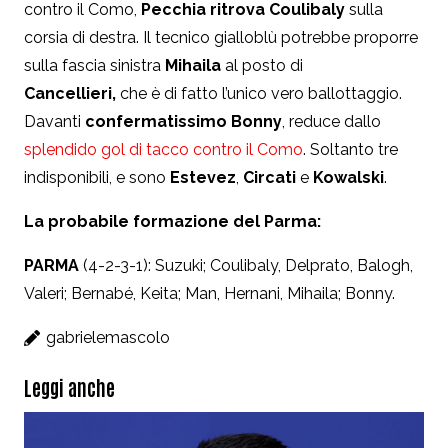
contro il Como,
Pecchia ritrova Coulibaly
sulla
corsia di destra. Il tecnico gialloblù potrebbe proporre
sulla fascia sinistra
Mihaila
al posto di
Cancellieri,
che è di fatto l’unico vero ballottaggio.
Davanti
confermatissimo Bonny
, reduce dallo
splendido gol di tacco contro il Como
. Soltanto tre
indisponibili, e sono
Estevez
,
Circati
e
Kowalski
.
La probabile formazione del Parma:
PARMA
(4-2-3-1): Suzuki; Coulibaly, Delprato, Balogh,
Valeri; Bernabé, Keita; Man, Hernani, Mihaila; Bonny.
gabrielemascolo
Leggi anche