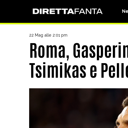
N
22 Mag alle 2:01 pm
Roma, Gasperin
Tsimikas e Pell