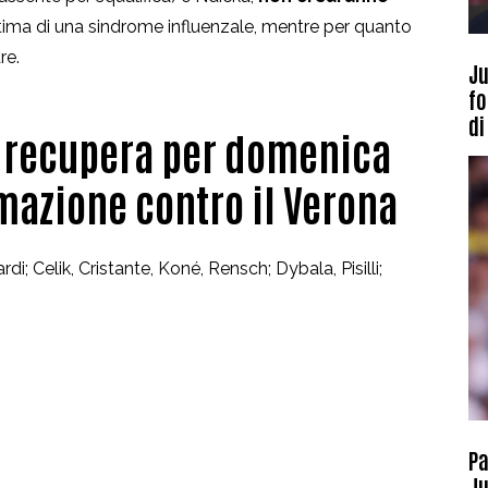
ttima di una sindrome influenzale, mentre per quanto
re.
Ju
fo
di
n recupera per domenica
rmazione contro il Verona
di; Celik, Cristante, Koné, Rensch; Dybala, Pisilli;
Pa
Ju