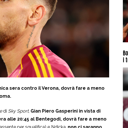
Bo
i 
ica sera contro il Verona, dovrà fare a meno
Roma.
e
di
Sky Sport
,
Gian Piero Gasperini in vista di
 alle 20:45 al Bentegodi, dovrà fare a meno
(assente per squalifica) e Ndicka,
non ci saranno