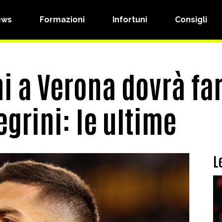
ews
Formazioni
Infortuni
Consigli
i a Verona dovrà fa
egrini: le ultime
L