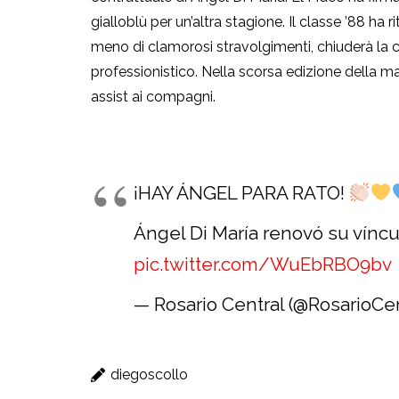
gialloblù per un’altra stagione. Il classe ’88 ha r
meno di clamorosi stravolgimenti, chiuderà la ca
professionistico. Nella scorsa edizione della m
assist ai compagni.
¡HAY ÁNGEL PARA RATO!
Ángel Di María renovó su vínc
pic.twitter.com/WuEbRBO9bv
— Rosario Central (@RosarioCe
diegoscollo