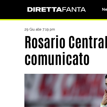
N
29 Giu alle 7:19 pm
Rosario Central,
comunicato