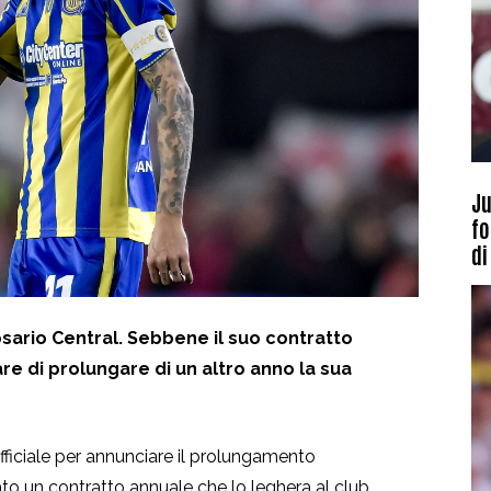
Ju
fo
di
osario Central. Sebbene il suo contratto
re di prolungare di un altro anno la sua
fficiale per annunciare il prolungamento
ato un contratto annuale che lo leghera al club