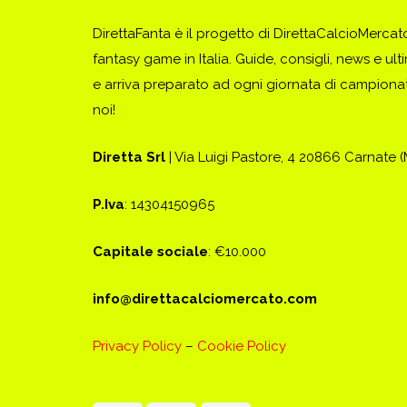
DirettaFanta è il progetto di DirettaCalcioMerca
fantasy game in Italia. Guide, consigli, news e ult
e arriva preparato ad ogni giornata di campionato
noi!
Diretta Srl
| Via Luigi Pastore, 4 20866 Carnate 
P.Iva
: 14304150965
Capitale sociale
: €10.000
info@direttacalciomercato.com
Privacy Policy
–
Cookie Policy