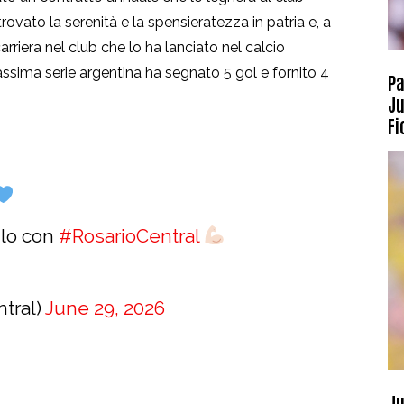
itrovato la serenità e la spensieratezza in patria e, a
rriera nel club che lo ha lanciato nel calcio
assima serie argentina ha segnato 5 gol e fornito 4
Pa
Ju
Fi
ulo con
#RosarioCentral
ntral)
June 29, 2026
Ju