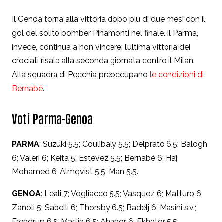
Il Genoa torna alla vittoria dopo più di due mesi con il
gol del solito bomber Pinamonti nel finale. Il Parma,
invece, continua a non vincere: l’ultima vittoria dei
crociati risale alla seconda giornata contro il Milan.
Alla squadra di Pecchia preoccupano
le condizioni di
Bernabé
.
Voti Parma-Genoa
PARMA
: Suzuki 5.5; Coulibaly 5.5; Delprato 6.5; Balogh
6; Valeri 6; Keita 5; Estevez 5.5; Bernabé 6; Haj
Mohamed 6; Almqvist 5.5; Man 5.5.
GENOA
: Leali 7; Vogliacco 5.5; Vasquez 6; Matturo 6;
Zanoli 5; Sabelli 6; Thorsby 6.5; Badelj 6; Masini s.v.;
Frendrup 6.5; Martin 6.5; Ahanor 6; Ekhator 5.5;