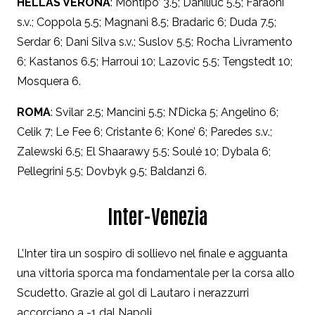
HELLAS VERONA
: Montipo’ 3.5; Daniliuc 5.5; Faraoni
s.v.; Coppola 5.5; Magnani 8.5; Bradaric 6; Duda 7.5;
Serdar 6; Dani Silva s.v.; Suslov 5.5; Rocha Livramento
6; Kastanos 6.5; Harroui 10; Lazovic 5.5; Tengstedt 10;
Mosquera 6.
ROMA
: Svilar 2.5; Mancini 5.5; N’Dicka 5; Angelino 6;
Celik 7; Le Fee 6; Cristante 6; Kone’ 6; Paredes s.v.;
Zalewski 6.5; El Shaarawy 5.5; Soulé 10; Dybala 6;
Pellegrini 5.5; Dovbyk 9.5; Baldanzi 6.
Inter-Venezia
L’Inter tira un sospiro di sollievo nel finale e agguanta
una vittoria sporca ma fondamentale per la corsa allo
Scudetto. Grazie al gol di Lautaro i nerazzurri
accorciano a -1 dal Napoli.