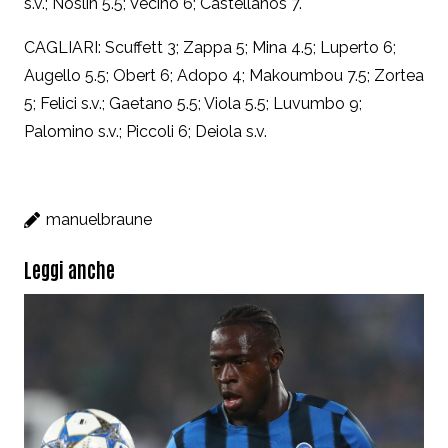
s.v.; Noslin 5.5; Vecino 6; Castellanos 7.
CAGLIARI: Scuffett 3; Zappa 5; Mina 4.5; Luperto 6;
Augello 5.5; Obert 6; Adopo 4; Makoumbou 7.5; Zortea
5; Felici s.v.; Gaetano 5.5; Viola 5.5; Luvumbo 9;
Palomino s.v.; Piccoli 6; Deiola s.v.
manuelbraune
Leggi anche