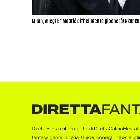
Milan, Allegri: “Modrić difficilmente giocherà! Nkunk
DirettaFanta è il progetto di DirettaCalcioMerca
fantasy game in Italia. Guide, consigli, news e ult