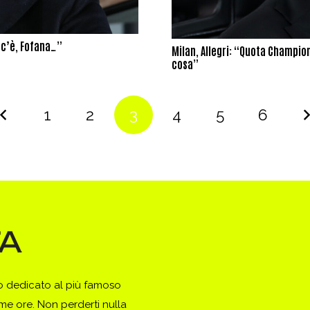
u c’è, Fofana…”
Milan, Allegri: “Quota Champio
cosa”
1
2
3
4
5
6
to dedicato al più famoso
ime ore. Non perderti nulla