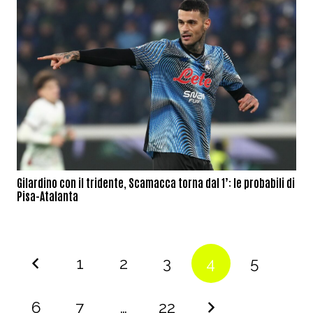
Gilardino con il tridente, Scamacca torna dal 1’: le probabili di
Pisa-Atalanta
1
2
3
4
5
6
7
…
22