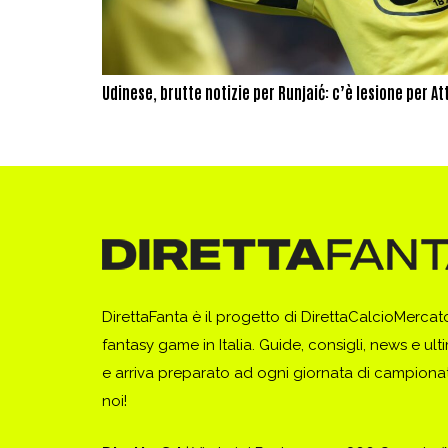
Udinese, brutte notizie per Runjaić: c’è lesione per At
DirettaFanta è il progetto di DirettaCalcioMerca
fantasy game in Italia. Guide, consigli, news e ult
e arriva preparato ad ogni giornata di campionato
noi!