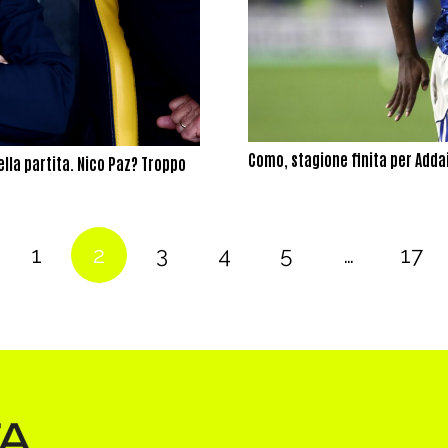
Como, stagione finita per Adda
la partita. Nico Paz? Troppo
1
2
3
4
5
…
17