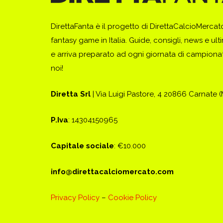
DirettaFanta è il progetto di DirettaCalcioMerca
fantasy game in Italia. Guide, consigli, news e ult
e arriva preparato ad ogni giornata di campionato
noi!
Diretta Srl
| Via Luigi Pastore, 4 20866 Carnate 
P.Iva
: 14304150965
Capitale sociale
: €10.000
info@direttacalciomercato.com
Privacy Policy
–
Cookie Policy