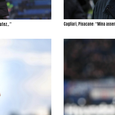
Cagliari, Pisacane: “Mina asse
Butez…”