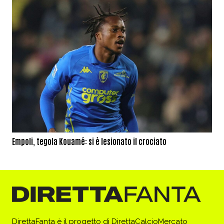
Empoli, tegola Kouamé: si è lesionato il crociato
DirettaFanta è il progetto di DirettaCalcioMercato