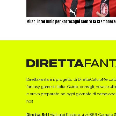
Milan, infortunio per Bartesaghi contro la Cremonese
DirettaFanta è il progetto di DirettaCalcioMerca
fantasy game in Italia. Guide, consigli, news e ult
e arriva preparato ad ogni giornata di campionato
noi!
Diretta Srl
| Via Luigi Pastore, 4 20866 Carnate 