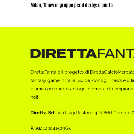
Milan, Thiaw in gruppo per il derby: il punto
DirettaFanta è il progetto di DirettaCalcioMerca
fantasy game in Italia. Guide, consigli, news e ult
e arriva preparato ad ogni giornata di campionato
noi!
Diretta Srl
| Via Luigi Pastore, 4 20866 Carnate 
P.Iva
: 14304150965