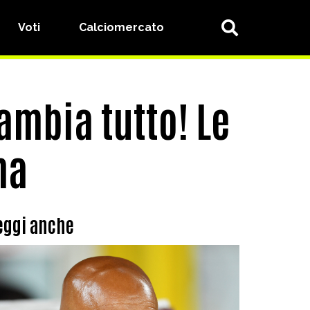
Voti
Calciomercato
cambia tutto! Le
ma
eggi anche