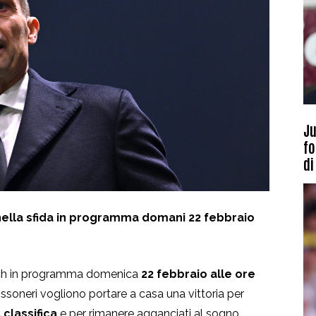
Ju
fo
di
a nella sfida in programma domani 22 febbraio
ch in programma domenica
22 febbraio alle ore
rossoneri vogliono portare a casa una vittoria per
 classifica
e per rimanere agganciati al sogno