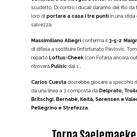
scudetto. Di contro i ducali daranno del filo da
loro di
portare a casa i tre punti
in una sfida
salvezza.
Massimiliano Allegri
conferma il
3-5-2
:
Maig
di difesa a sostituire l’infortunato Pavlovic. To
reparto
Loftus-Cheek
(con Fofana ancora out
ritroverà
Pulisic
dal 1′
.
Carlos Cuesta
dovrebbe giocare a specchio ris
da una linea a 3 composta da
Delprato, Troil
Britschgi, Bernabè,
Keità,
Sørensen
e
Vale
Pellegrino e Strefezza
,
Torna Saelemaekers