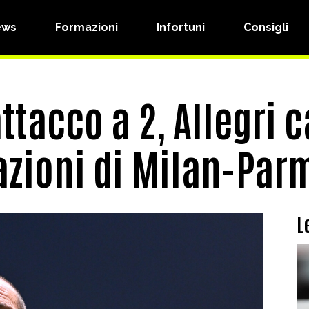
ews
Formazioni
Infortuni
Consigli
attacco a 2, Allegri 
azioni di Milan-Par
L