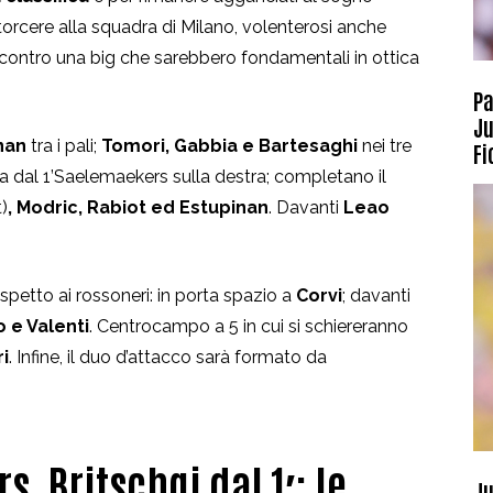
 torcere alla squadra di Milano, volenterosi anche
 contro una big che sarebbero fondamentali in ottica
Pa
Ju
nan
tra i pali;
Tomori, Gabbia e Bartesaghi
nei tre
Fi
rna dal 1’Saelemaekers
sulla destra; completano il
)
, Modric, Rabiot ed Estupinan
. Davanti
Leao
petto ai rossoneri: in porta spazio a
Corvi
; davanti
o e Valenti
. Centrocampo a 5 in cui si schiereranno
ri
. Infine, il duo d’attacco sarà formato da
, Britschgi dal 1′: le
Ju