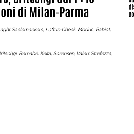
di
ioni di Milan-Parma
B
saghi; Saelemaekers, Loftus-Cheek, Modric, Rabiot,
Britschgi, Bernabè, Keita, Sorensen, Valeri; Strefezza,