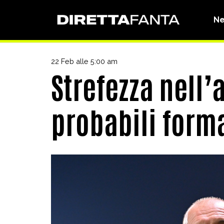
N
22 Feb alle 5:00 am
Strefezza nell’
probabili form