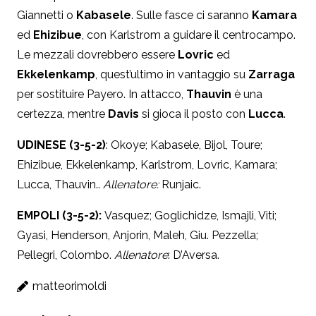
Giannetti o
Kabasele
. Sulle fasce ci saranno
Kamara
ed
Ehizibue
, con Karlstrom a guidare il centrocampo.
Le mezzali dovrebbero essere
Lovric
ed
Ekkelenkamp
, quest’ultimo in vantaggio su
Zarraga
per sostituire Payero. In attacco,
Thauvin
è una
certezza, mentre
Davis
si gioca il posto con
Lucca
.
UDINESE (3-5-2)
: Okoye; Kabasele, Bijol, Toure;
Ehizibue, Ekkelenkamp, Karlstrom, Lovric, Kamara;
Lucca, Thauvin.
.
Allenatore:
Runjaic.
EMPOLI (3-5-2):
Vasquez; Goglichidze, Ismajli, Viti;
Gyasi, Henderson, Anjorin, Maleh, Giu. Pezzella;
Pellegri, Colombo.
Allenatore
: D’Aversa.
matteorimoldi