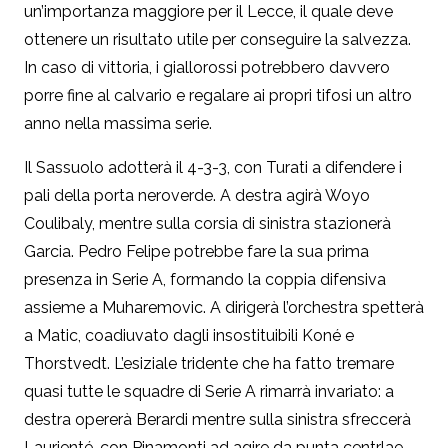
un’importanza maggiore per il Lecce, il quale deve
ottenere un risultato utile per conseguire la salvezza.
In caso di vittoria, i giallorossi potrebbero davvero
porre fine al calvario e regalare ai propri tifosi un altro
anno nella massima serie.
Il Sassuolo adotterà il 4-3-3, con Turati a difendere i
pali della porta neroverde. A destra agirà Woyo
Coulibaly, mentre sulla corsia di sinistra stazionerà
Garcia. Pedro Felipe potrebbe fare la sua prima
presenza in Serie A, formando la coppia difensiva
assieme a Muharemovic. A dirigerà l’orchestra spetterà
a Matic, coadiuvato dagli insostituibili Koné e
Thorstvedt. L’esiziale tridente che ha fatto tremare
quasi tutte le squadre di Serie A rimarrà invariato: a
destra opererà Berardi mentre sulla sinistra sfreccerà
Laurienté, con Pinamonti ad agire da punta centrlae.