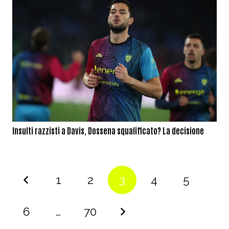
Insulti razzisti a Davis, Dossena squalificato? La decisione
1
2
3
4
5
6
…
70