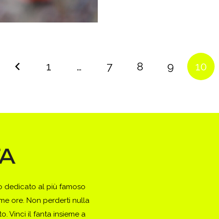
1
…
7
8
9
10
to dedicato al più famoso
ime ore. Non perderti nulla
. Vinci il fanta insieme a