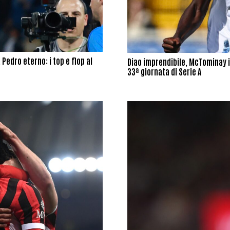
Pedro eterno: i top e flop al
Diao imprendibile, McTominay in
33ª giornata di Serie A