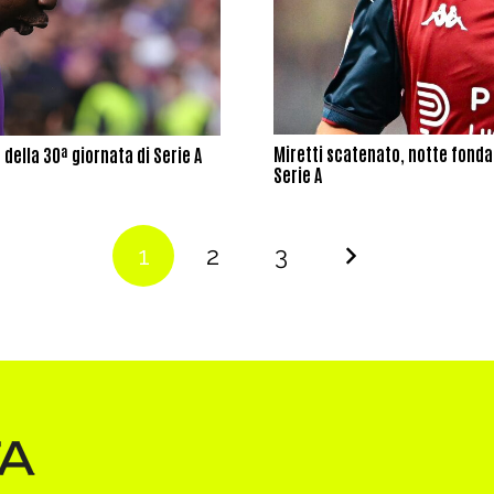
Miretti scatenato, notte fonda p
 della 30ª giornata di Serie A
Serie A
1
2
3