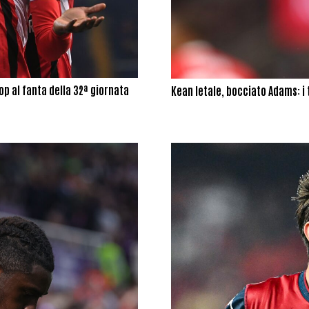
op al fanta della 32ª giornata
Kean letale, bocciato Adams: i t