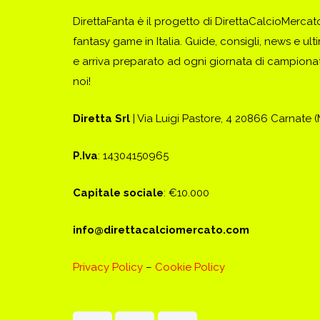
DirettaFanta è il progetto di DirettaCalcioMerca
fantasy game in Italia. Guide, consigli, news e ult
e arriva preparato ad ogni giornata di campionato
noi!
Diretta Srl
| Via Luigi Pastore, 4 20866 Carnate 
P.Iva
: 14304150965
Capitale sociale
: €10.000
info@direttacalciomercato.com
Privacy Policy
–
Cookie Policy